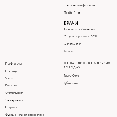
Контактная информация
Прайс-Лист
ВРАЧИ
Аллерголог - Иммунолог
Оториноларинголог ЛОР
Офтальмолог
Терапевт
НАША КЛИНИКА В ДРУГИХ
Профпатолог
ГОРОДАХ
Педиатр
Тарко-Сале
Уролог
Губкинский
Гинеколог
Стоматология
Эндокринолог
Невролог
Функциональная диагностика