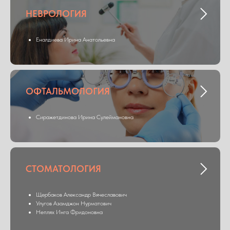
НЕВРОЛОГИЯ
Еналдиева Ирина Анатольевна
ОФТАЛЬМОЛОГИЯ
Сиражетдинова Ирина Сулеймановна
СТОМАТОЛОГИЯ
Щербаков Александр Вячеславович
Улугов Азамджон Нурматович
Неплях Инга Фридоновна