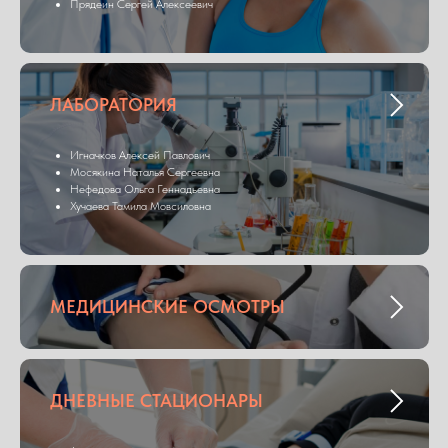
Прядеин Сергей Алексеевич
ЛАБОРАТОРИЯ
Игначков Алексей Павлович
Мосякина Наталья Сергеевна
Нефедова Ольга Геннадьевна
Хучаева Тамила Мовсиловна
МЕДИЦИНСКИЕ ОСМОТРЫ
ДНЕВНЫЕ СТАЦИОНАРЫ