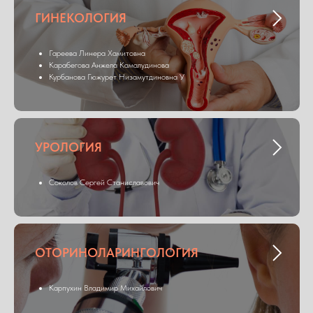
ГИНЕКОЛОГИЯ
Гареева Линера Хамитовна
Карабегова Анжела Камалудинова
Курбанова Гюжурет Низамутдиновна У
УРОЛОГИЯ
Соколов Сергей Станиславович
ОТОРИНОЛАРИНГОЛОГИЯ
Карпухин Владимир Михайлович