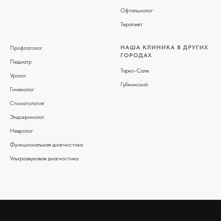
Офтальмолог
Терапевт
НАША КЛИНИКА В ДРУГИХ
Профпатолог
ГОРОДАХ
Педиатр
Тарко-Сале
Уролог
Губкинский
Гинеколог
Стоматология
Эндокринолог
Невролог
Функциональная диагностика
Ультразвуковая диагностика