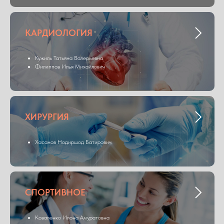
КАРДИОЛОГИЯ
Кужиль Татьяна Валерьевна
Филиппов Илья Михайлович
ХИРУРГИЯ
Хасанов Нодиршод Батирович
СПОРТИВНОЕ
Коваленко Илона Амуратовна